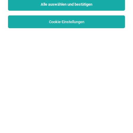
Alle auswählen und bestätigen
Cookie-Einstellungen
SOFTWARE TEST ENGINEER (m/f/d)
Salzburg
05.08.2026
Vollzeit
eurofunk KAPPACHER GmbH
TRAINEE SOFTWARE DEVELOPMENT (m/f/d)
Sankt Johann im Pongau
05.08.2026
Vollzeit
eurofunk KAPPACHER GmbH