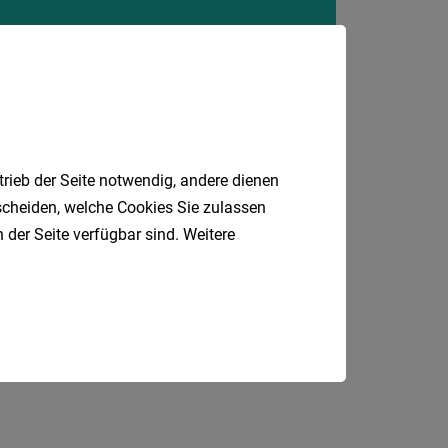
Tirol
Vorarlb
Wien
Südtirol
Internatio
trieb der Seite notwendig, andere dienen
tscheiden, welche Cookies Sie zulassen
 der Seite verfügbar sind. Weitere
Berufsfeld
Anstellungsa
raft
Einzelhandel
Gesundheit
Als Jobfinder spe
ologie
Sozialarbeiter
Kindergarten
Jobs
der
letzten