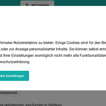
Jetzt anlegen
imales Nutzererlebnis zu bieten. Einige Cookies sind für den Be
 oder zur Anzeige personalisierter Inhalte. Sie können selbst en
d Ihrer Einstellungen womöglich nicht mehr alle Funktionalitäten
 beliebtesten Jobs in Salzburg
nschutzerklärung
.
kie-Einstellungen
Marketing
Buchhalter
HR
DGKP
Reinigungsk
Physiotherapie
Kellner
Bad Gastein
IT
Psych
Rezeptionist
ie beliebtesten Job-Suchen in Salzburg