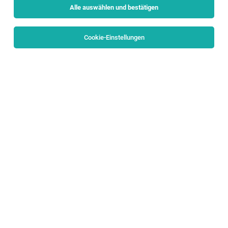
Alle auswählen und bestätigen
Cookie-Einstellungen
Verkaufsmitarbeiter:in für Samstag für 9
Stunden
Salzburg
02.08.2026
Geringfügig
dm drogerie markt GmbH
Aufgaben – Dafür sorgen Sie bei uns: