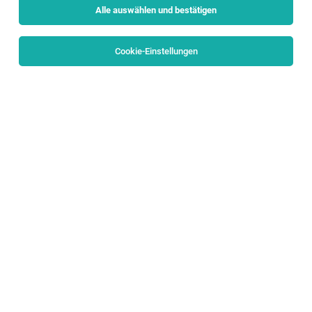
Alle auswählen und bestätigen
Cookie-Einstellungen
Product Owner Academy & Sales IT Trainer
(w/m/d)
Salzburg
30.07.2026
Vollzeit
Porsche Holding
Wir möchten die Welt bewegen