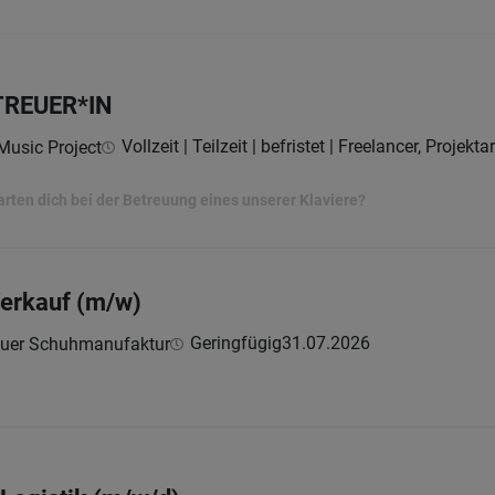
TREUER*IN
Vollzeit | Teilzeit | befristet | Freelancer, Projekt
Music Project
ten dich bei der Betreuung eines unserer Klaviere?
Verkauf (m/w)
Geringfügig
31.07.2026
uer Schuhmanufaktur