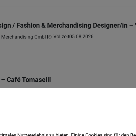
sign / Fashion & Merchandising Designer/in – 
Vollzeit
05.08.2026
le Merchandising GmbH
 – Café Tomaselli
Vollzeit
05.08.2026
bH
ICE MANAGER (m/f/d)
imales Nutzererlebnis zu bieten. Einige Cookies sind für den Be