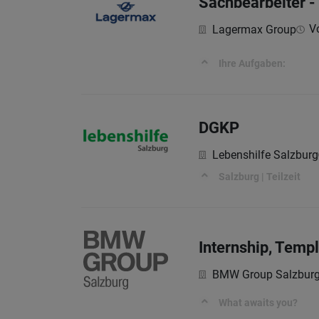
Sachbearbeiter -
Vo
Lagermax Group
Ihre Aufgaben:
DGKP
Lebenshilfe Salzburg
Salzburg | Teilzeit
Internship, Temp
BMW Group Salzbur
What awaits you?