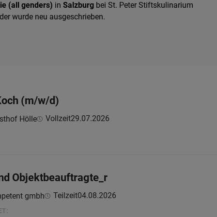
ie (all genders)
in
Salzburg
bei St. Peter Stiftskulinarium
 oder wurde neu ausgeschrieben.
 Koch (m/w/d)
Vollzeit
29.07.2026
sthof Hölle
nd Objektbeauftragte_r
Teilzeit
04.08.2026
petent gmbh
ET: