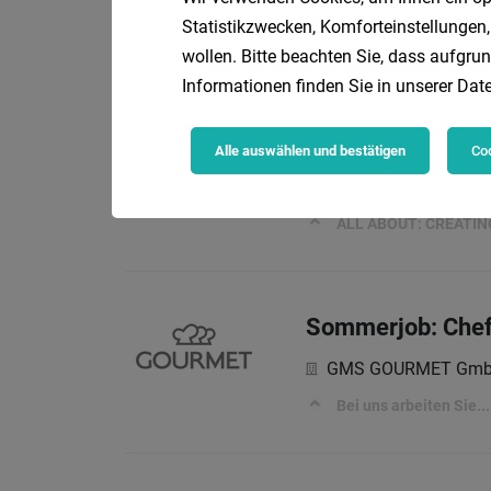
eurofunk KAPPACH
Statistikzwecken, Komforteinstellungen,
ALL ABOUT: CREATI
wollen. Bitte beachten Sie, dass aufgrun
Informationen finden Sie in unserer
Date
CUSTOMER SERV
Alle auswählen und bestätigen
Coo
eurofunk KAPPACH
ALL ABOUT: CREATI
Sommerjob: Chef 
GMS GOURMET Gm
Bei uns arbeiten Sie...