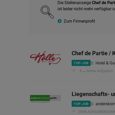
Die Stellenanzeige
Chef de Part
ist leider nicht mehr verfügbar
Zum Firmenprofil
Chef de Partie /
Hotel & Ga
TOP-JOB
👨‍🍳 Deine Aufgaben
Liegenschafts- u
anderskom
TOP-JOB
DEIN AUFGABENGEBI