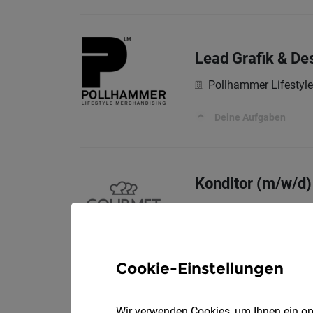
Lead Grafik & De
Pollhammer Lifesty
Deine Aufgaben
Konditor (m/w/d)
GMS GOURMET Gm
Bei uns arbeiten Sie...
Cookie-Einstellungen
CUSTOMER SERV
Wir verwenden Cookies, um Ihnen ein opt