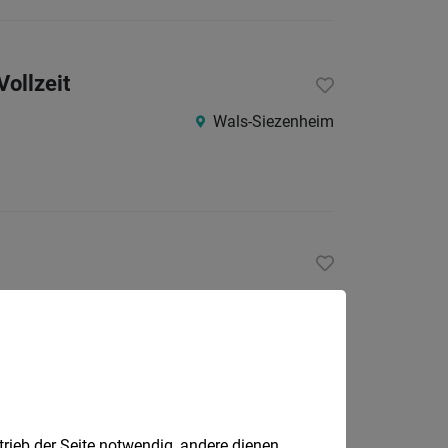
Vollzeit
Wals-Siezenheim
Salzburg
trieb der Seite notwendig, andere dienen