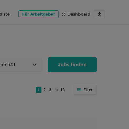
liste
Für Arbeitgeber
Dashboard
Jobs finden
rufsfeld
1
2
3
18
Region
Salzburg
Flachg