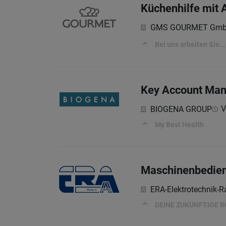
Küchenhilfe mit 
GMS GOURMET Gm
Bei uns arbeiten Sie...
Key Account Man
V
BIOGENA GROUP
My Best Health
Maschinenbedien
ERA-Elektrotechnik
DEINE ZUKÜNFTIGE R