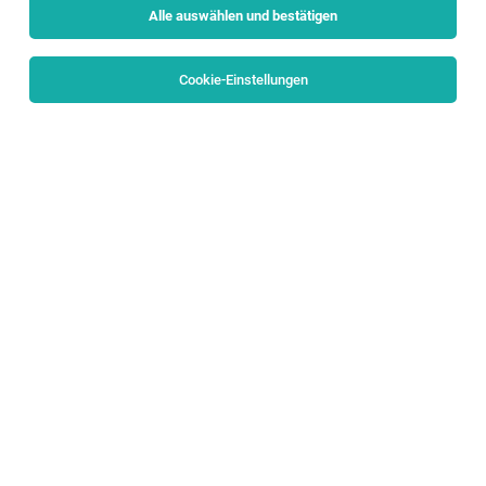
Alle auswählen und bestätigen
Sortieren
30 Jobs
Cookie-Einstellungen
Betriebselektriker
Bischofshofen
02.08.2026
Vollzeit
Pilkington Austria GmbH
Deine Aufgaben - verantwortungsvoll & vielseitig:
Betriebselektriker:in - Automatisierung und