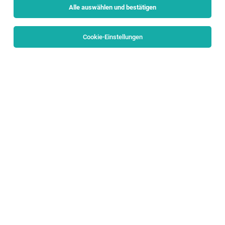
Alle auswählen und bestätigen
Cookie-Einstellungen
Bauleiter (m/w/d)
Europa
29.07.2026
Vollzeit
Anlagenbau Austria GmbH
Dein Aufgabenbereich
Bau- & Projektleiter:in
Salzburg
04.08.2026
Vollzeit