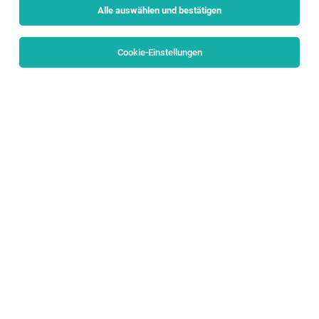
Alle auswählen und bestätigen
Sortieren
30 Jobs
Cookie-Einstellungen
Verkaufsberater für die Marke VW
Nutzfahrzeuge (w/m/d)
Salzburg
04.08.2026
Vollzeit
Porsche Holding
Wir möchten die Welt bewegen
Praktikant Produktentwicklung und