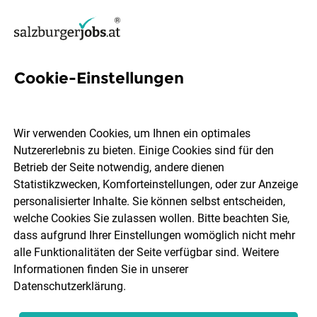
Cookie-Einstellungen
Senior Expert Buchhaltung,
Controlling & Steuerfragen
Wir verwenden Cookies, um Ihnen ein optimales
Objektmanagement (m/w/d)
Nutzererlebnis zu bieten. Einige Cookies sind für den
Betrieb der Seite notwendig, andere dienen
Statistikzwecken, Komforteinstellungen, oder zur Anzeige
Salzburg Wohnbau GmbH
personalisierter Inhalte. Sie können selbst entscheiden,
welche Cookies Sie zulassen wollen. Bitte beachten Sie,
dass aufgrund Ihrer Einstellungen womöglich nicht mehr
Salzburg
Vollzeit
06.08.2026
alle Funktionalitäten der Seite verfügbar sind. Weitere
Informationen finden Sie in unserer
Datenschutzerklärung
.