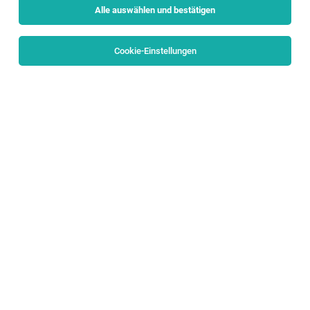
Alle auswählen und bestätigen
Alle Filter
Salzburg Stadt
Cookie-Einstellungen
Die Stellenanzeige
Backoffice Manager mit Executive
Support (m/w/n)
in
Salzburg
bei VTR Service GmbH ist
leider nicht mehr verfügbar oder wurde neu
ausgeschrieben.
TOP-JOB
Chef de Partie / Koch (m/w/d)
Salzburg
29.07.2026
Vollzeit
Hotel & Gasthof Hölle