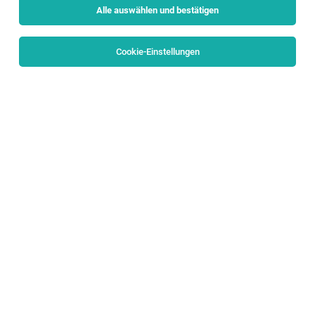
Alle auswählen und bestätigen
Alle Filter
Salzburg Stadt
Cookie-Einstellungen
Die Stellenanzeige
Sachbearbeiter*in Tiefbau (w/m/d)
Salzburg
in
Salzburg
bei Würth-Hochenburger ist leider
nicht mehr verfügbar oder wurde neu ausgeschrieben.
Zum Firmenprofil
TOP-JOB
Liegenschafts- und Objektbeauftragte_r
Salzburg, Unken
04.08.2026
Teilzeit
anderskompetent gmbh