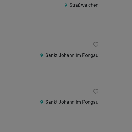
Straßwalchen
Lungau
Pinzga
Pongau
Salzbu
Stadt
Sankt Johann im Pongau
Tennen
Bayern
Österreic
Burgen
Kärnte
Sankt Johann im Pongau
Niederö
Oberöst
Steier