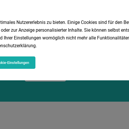
1
imales Nutzererlebnis zu bieten. Einige Cookies sind für den Be
 oder zur Anzeige personalisierter Inhalte. Sie können selbst en
d Ihrer Einstellungen womöglich nicht mehr alle Funktionalitäten
Speichere deine Suche als 
nschutzerklärung
.
Erhalte alle neuen Stellenangebote automatisch per
kie-Einstellungen
Jetzt anlegen