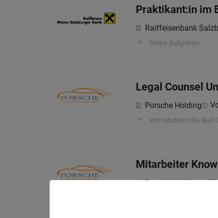
Praktikant:in im
Raiffeisenbank Salz
Deine Aufgaben:
Legal Counsel U
Vo
Porsche Holding
Wir möchten die Welt
Mitarbeiter Kno
Vo
Porsche Holding
Wir möchten die Welt