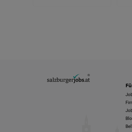
Fü
Jo
Fi
Job
Bl
Bel