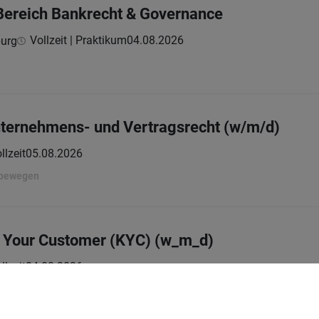
 Bereich Bankrecht & Governance
Vollzeit | Praktikum
04.08.2026
burg
nternehmens- und Vertragsrecht (w/m/d)
llzeit
05.08.2026
 bewegen
w Your Customer (KYC) (w_m_d)
llzeit
04.08.2026
 bewegen