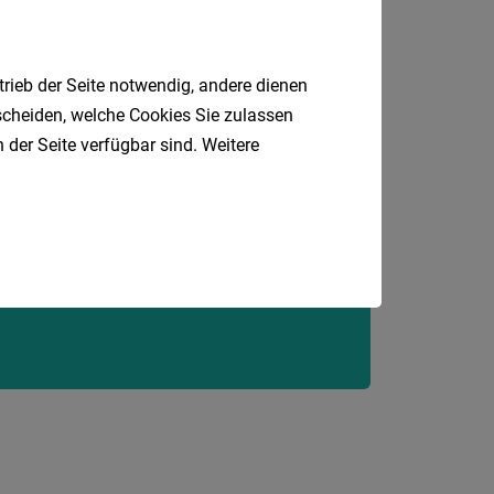
24
Stunden
trieb der Seite notwendig, andere dienen
tscheiden, welche Cookies Sie zulassen
 der Seite verfügbar sind. Weitere
Jobfinder.
 E-Mail.