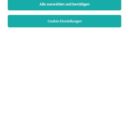
Alle auswählen und bestätigen
Alle Filter
Salzburg Stadt
Cookie-Einstellungen
Die Stellenanzeige
Kranfahrer (m/w/d)
in
Salzburg
bei
Trummer Montage & Personal GmbH ist leider nicht mehr
verfügbar oder wurde neu ausgeschrieben.
Zum Firmenprofil
TOP-JOB
Chef de Partie / Koch (m/w/d)
Salzburg
08.08.2026
Vollzeit
Hotel & Gasthof Hölle