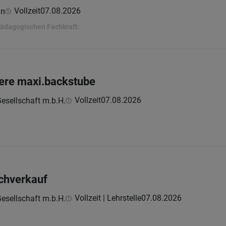
Vollzeit
07.08.2026
in
ädagogischen Fachkraft:
sere maxi.backstube
Vollzeit
07.08.2026
esellschaft m.b.H.
chverkauf
Vollzeit | Lehrstelle
07.08.2026
esellschaft m.b.H.