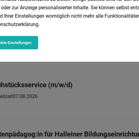
 oder zur Anzeige personalisierter Inhalte. Sie können selbst en
d Ihrer Einstellungen womöglich nicht mehr alle Funktionalitäten
nschutzerklärung
.
auf Lebensmittel (m/w/d) 25 - 38,5 Std./Wo.
Vollzeit | Teilzeit
07.08.2026
esellschaft m.b.H.
kie-Einstellungen
rühstücksservice (m/w/d)
eilzeit
07.08.2026
enpädagog:in für Halleiner Bildungseinricht