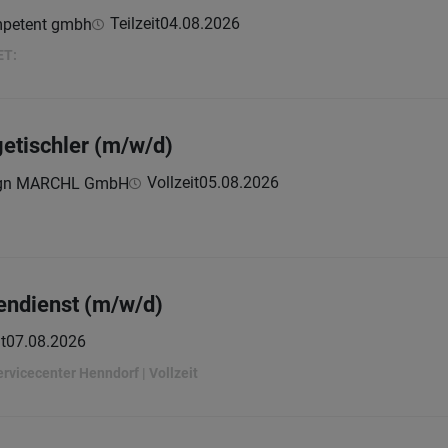
Teilzeit
04.08.2026
petent gmbh
ET:
getischler (m/w/d)
Vollzeit
05.08.2026
gn MARCHL GmbH
endienst (m/w/d)
t
07.08.2026
rvicecenter Henndorf | Vollzeit