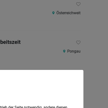
Österreichweit
beitszeit
Pongau
Oberndorf bei Salzburg
trieb der Seite notwendig, andere dienen