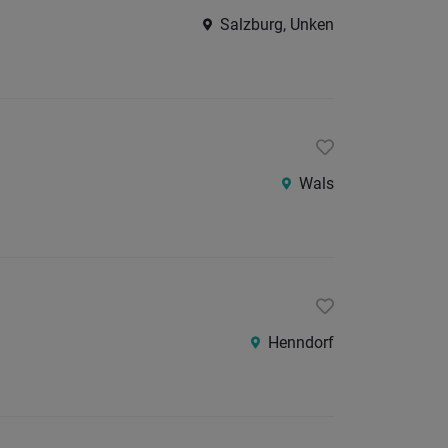
24
Salzburg, Unken
Stunden
Wals
Henndorf