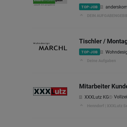
anderskom
TOP-JOB
DEIN AUFGABENGEBI
Tischler / Monta
Wohndesi
TOP-JOB
Deine Aufgaben
Mitarbeiter Kund
Vollzei
XXXLutz KG
Henndorf | XXXLutz Se