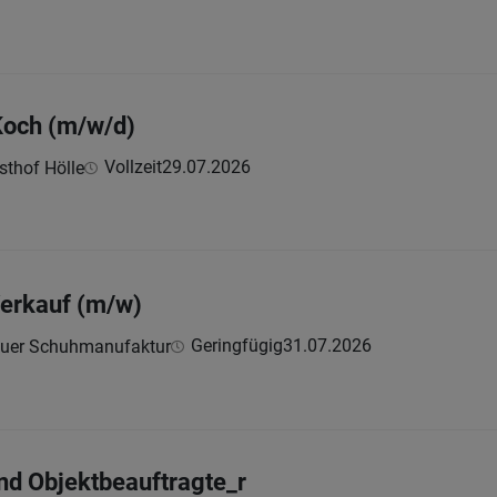
 Koch (m/w/d)
Vollzeit
29.07.2026
sthof Hölle
Verkauf (m/w)
Geringfügig
31.07.2026
uer Schuhmanufaktur
nd Objektbeauftragte_r