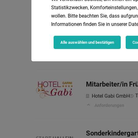
Statistikzwecken, Komforteinstellungen,
wollen. Bitte beachten Sie, dass aufgrun
Informationen finden Sie in unserer
Date
Mitarbeiter Verk
Maximarkt Handels-G
Alle auswählen und bestätigen
Coo
Allgemeines
Mitarbeiter/in F
T
Hotel Gabi GmbH
Anforderungen
Sonderkindergart