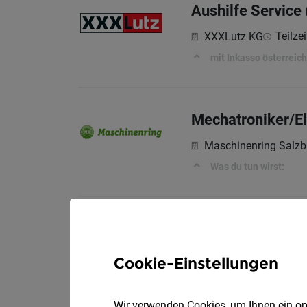
Aushilfe Service
Teilzei
XXXLutz KG
mit Inkasso österreic
Mechatroniker/El
Maschinenring Salzb
Was du tun wirst:
Mode- und Lifest
Cookie-Einstellungen
Julia Theresa Moche
Das erwartet dich
Wir verwenden Cookies, um Ihnen ein opt