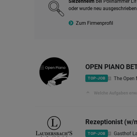
Siezenheim
bei Pollhammer Lif
oder wurde neu ausgeschrieben
Zum Firmenprofil
OPEN PIANO BE
The Open 
TOP-JOB
Welche Aufgaben erwar
Rezeptionist (w/
Gasthof L
TOP-JOB