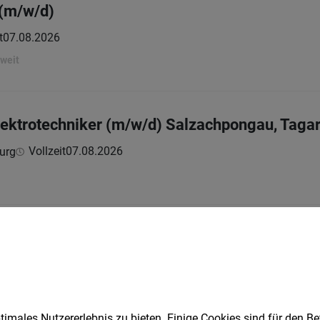
 (m/w/d)
t
07.08.2026
hweit
ektrotechniker (m/w/d) Salzachpongau, Tagar
Vollzeit
07.08.2026
urg
yle-Expertin
Teilzeit
07.08.2026
 (s'Wohnzimmer)
imales Nutzererlebnis zu bieten. Einige Cookies sind für den Be