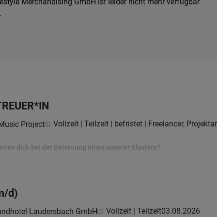
estyle Merchandising GmbH ist leider nicht mehr verfügbar
.
TREUER*IN
Vollzeit | Teilzeit | befristet | Freelancer, Projekt
Music Project
ten dich bei der Betreuung eines unserer Klaviere?
m/d)
Vollzeit | Teilzeit
03.08.2026
andhotel Laudersbach GmbH