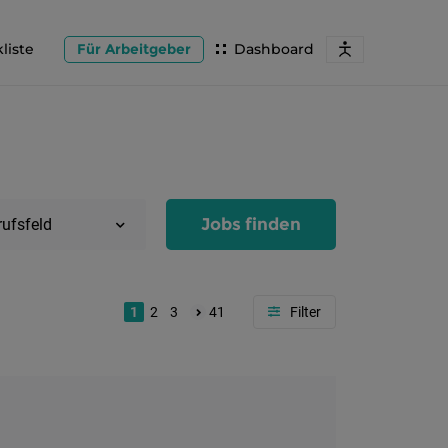
liste
Für Arbeitgeber
Dashboard
Jobs finden
rufsfeld
1
2
3
41
Region
Salzburg
Flachg